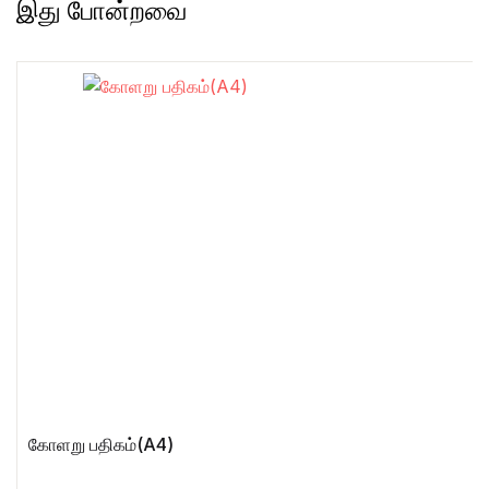
இது போன்றவை
கோளறு பதிகம்(A4)