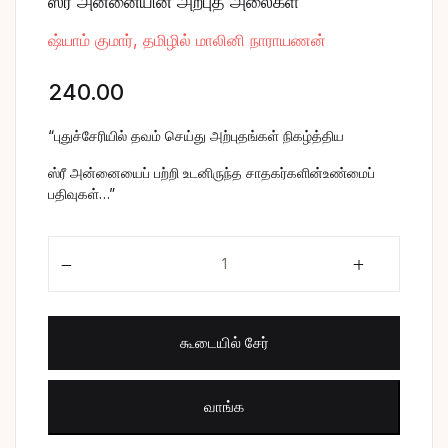
ஸ்ரீ அன்னையின் அற்புத அலைகள்
சிறுகதை
Create Account
ஷ்யாம் குமார், தமிழில் மாலினி நாராயணன்
பொது
240.00
போட்டித் தேர்வு
“புதுச்சேரியில் தவம் செய்து அற்புதங்கள் நிகழ்த்திய
ஸ்ரீ அன்னையைப் பற்றி உடனிருந்த சாதகர்களின்உண்மைப்
மருத்துவம்
பதிவுகள்…”
வணிகம் & பொரு
ஸ்ரீ அன்னையின் அற்புத அலைகள் quantity
கூடையில் சேர்
வாங்க