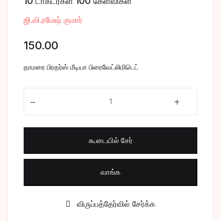
10 டாக்டர்கள் 100 கேள்விகள்
சிறுகதை
Create Account
ஜி.வி.ரமேஷ் குமார்
பொது
150.00
போட்டித் தேர்வு
தாமரை பிரதர்ஸ் மீடியா பிரைவேட்லிமிடெட்
மருத்துவம்
10 டாக்டர்கள் 100 கேள்விகள் quantity
வணிகம் & பொரு
கூடையில் சேர்
வாங்க
விருப்பத்தேர்வில் சேர்க்க