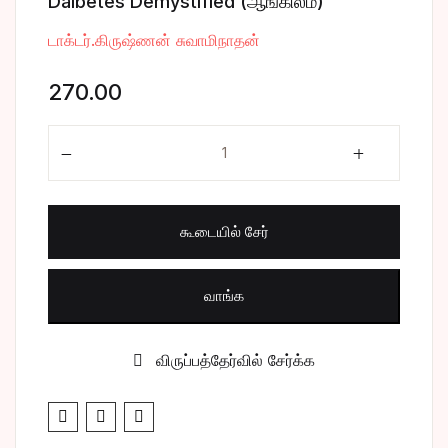
Daibetes Demystified (ஆங்கிலம்)
சிறுகதை
Create Account
டாக்டர்.கிருஷ்ணன் சுவாமிநாதன்
பொது
270.00
போட்டித் தேர்வு
Daibetes Demystified (ஆங்கிலம்) quantity
மருத்துவம்
கூடையில் சேர்
வணிகம் & பொரு
வாங்க
விருப்பத்தேர்வில் சேர்க்க