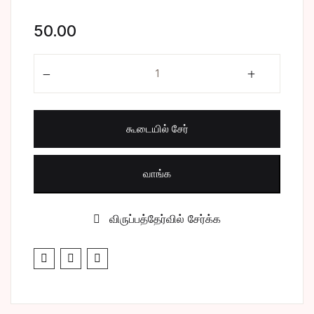
சிறுகதை
Create Account
50.00
பொது
H2O quantity
போட்டித் தேர்வு
கூடையில் சேர்
மருத்துவம்
வணிகம் & பொரு
வாங்க
விருப்பத்தேர்வில் சேர்க்க