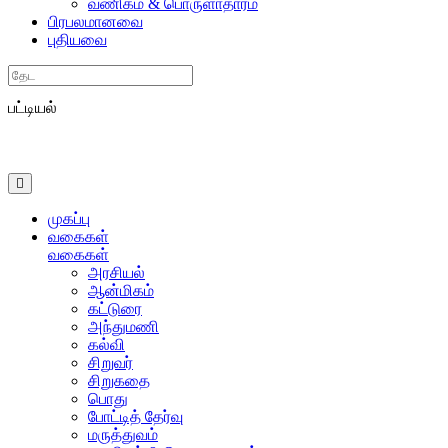
வணிகம் & பொருளாதாரம்
பிரபலமானவை
புதியவை
Search
பட்டியல்
முகப்பு
வகைகள்
வகைகள்
அரசியல்
ஆன்மிகம்
கட்டுரை
அந்துமணி
கல்வி
சிறுவர்
சிறுகதை
பொது
போட்டித் தேர்வு
மருத்துவம்