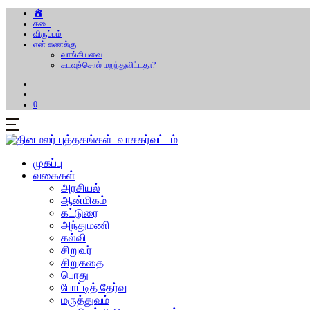
கடை
விருப்பம்
என் கணக்கு
வாங்கியவை
கடவுச்சொல் மறந்துவிட்டதா?
0
முகப்பு
வகைகள்
அரசியல்
ஆன்மிகம்
கட்டுரை
அந்துமணி
கல்வி
சிறுவர்
சிறுகதை
பொது
போட்டித் தேர்வு
மருத்துவம்