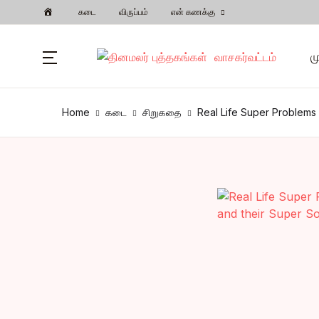
கடை
விருப்பம்
என் கணக்கு
பட்டியல்
மு
முகப்பு
Home
கடை
சிறுகதை
Real Life Super Problems 
அர
வகைகள்
ஆன
பிரபலமானவை
கட
புதியவை
அந
கல
சி