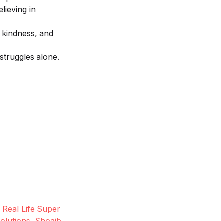
lieving in
, kindness, and
struggles alone.
,
Real Life Super
olutions
,
Shoaib