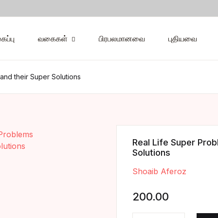
Your shopp
கப்பு
வகைகள்
பிரபலமானவை
புதியவை
வகைகள்
U
and their Super Solutions
சியல்
்மிகம்
P
்டுரை
Real Life Super Prob
Solutions
்துமணி
Shoaib Aferoz
்வி
200.00
றுவர்