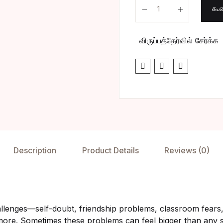
Real Life Super Prob
கூட
றுகதை
ொது
விருப்பத்தேர்வில் சேர்க்க
ட்டித் தேர்வு
ுத்துவம்
ிகம் & பொருளாதாரம்
Description
Product Details
Reviews (0)
allenges—self-doubt, friendship problems, classroom fears
re. Sometimes these problems can feel bigger than any su