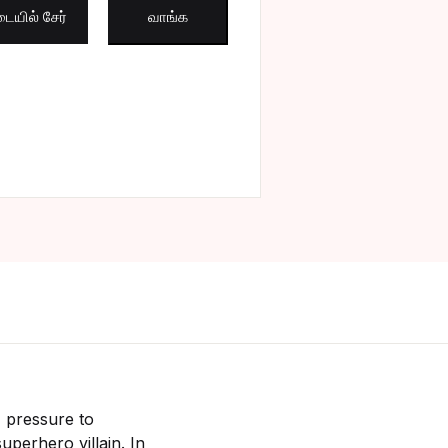
lems and their Super Solutions quantity
ையில் சேர்
வாங்க
Create Account
, pressure to
perhero villain. In