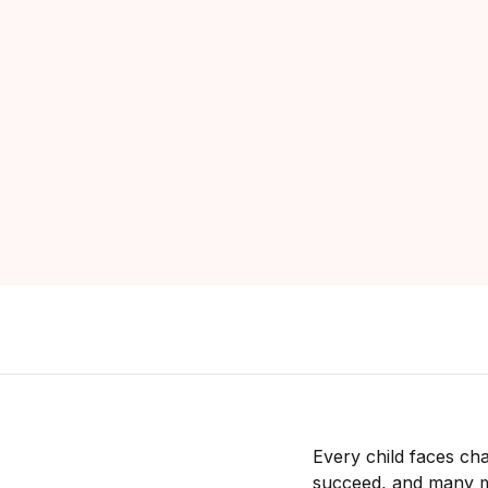
சி
ப
போ
மர
வண
Every child faces ch
succeed, and many mo