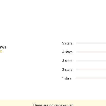
s
5 stars
iews
4 stars
3 stars
2 stars
1 stars
There are no reviews yet.