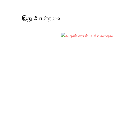
இது போன்றவை