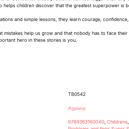
o helps children discover that the greatest superpower is be
uations and simple lessons, they learn courage, confidence
t mistakes help us grow and that nobody has to face their 
portant hero in these stories is you.
TB0542
சிறுகதை
9789363160040
,
Childrens
Problems and their Super S