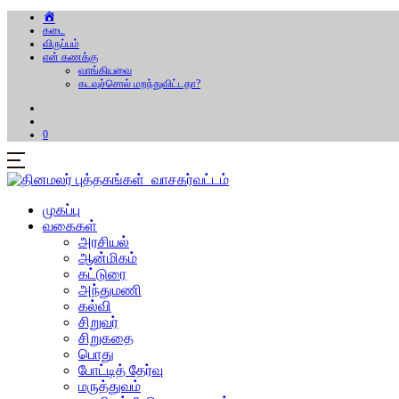
கடை
விருப்பம்
என் கணக்கு
வாங்கியவை
கடவுச்சொல் மறந்துவிட்டதா?
0
முகப்பு
வகைகள்
அரசியல்
ஆன்மிகம்
கட்டுரை
அந்துமணி
கல்வி
சிறுவர்
சிறுகதை
பொது
போட்டித் தேர்வு
மருத்துவம்