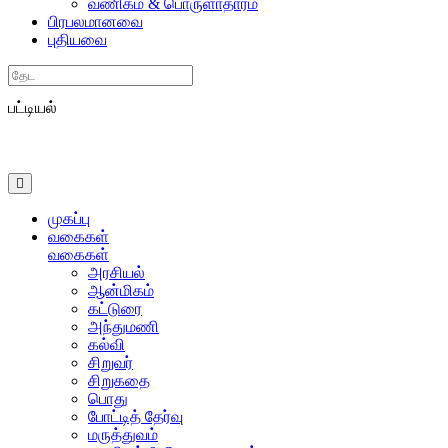
வணிகம் & பொருளாதாரம்
பிரபலமானவை
புதியவை
Search
பட்டியல்
முகப்பு
வகைகள்
வகைகள்
அரசியல்
ஆன்மிகம்
கட்டுரை
அந்துமணி
கல்வி
சிறுவர்
சிறுகதை
பொது
போட்டித் தேர்வு
மருத்துவம்