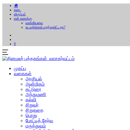
கடை
விருப்பம்
என் கணக்கு
வாங்கியவை
கடவுச்சொல் மறந்துவிட்டதா?
0
முகப்பு
வகைகள்
அரசியல்
ஆன்மிகம்
கட்டுரை
அந்துமணி
கல்வி
சிறுவர்
சிறுகதை
பொது
போட்டித் தேர்வு
மருத்துவம்