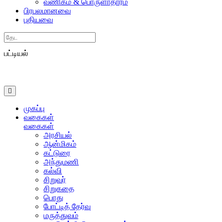
வணிகம் & பொருளாதாரம்
பிரபலமானவை
புதியவை
Search
பட்டியல்
முகப்பு
வகைகள்
வகைகள்
அரசியல்
ஆன்மிகம்
கட்டுரை
அந்துமணி
கல்வி
சிறுவர்
சிறுகதை
பொது
போட்டித் தேர்வு
மருத்துவம்