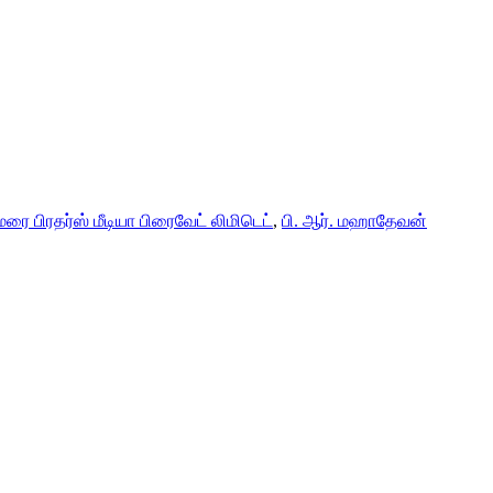
ரை பிரதர்ஸ் மீடியா பிரைவேட் லிமிடெட்
,
பி. ஆர். மஹாதேவன்